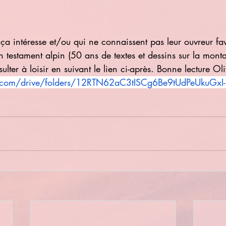
ça intéresse et/ou qui ne connaissent pas leur ouvreur fav
 testament alpin (50 ans de textes et dessins sur la mont
ter à loisir en suivant le lien ci-après. Bonne lecture Oli
le.com/drive/folders/12RTN62aC3tISCg6Be9tUdPeUkuGxI