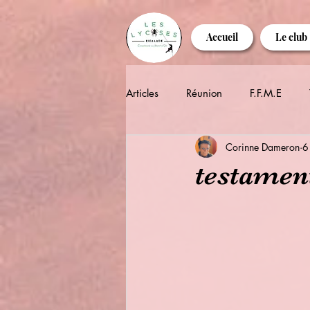
Accueil
Le club
Articles
Réunion
F.F.M.E
Corinne Dameron
6
testamen