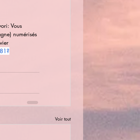
ori: Vous 
agne) numérisés 
vier
-81?
Voir tout