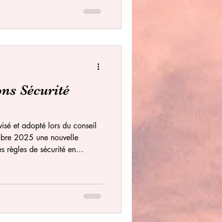
mais se substituer à la
ces, de l’assureur | assureuse.
d’assurage n’est pas anodin :
s Sécurité
visé et adopté lors du conseil
mbre 2025 une nouvelle
s règles de sécurité en
E-mail directement. En tant
tion, nous devons former tous
mise en œuvre de ces règles.
ralité de ce document que vous
rité est l'affaire de tous et