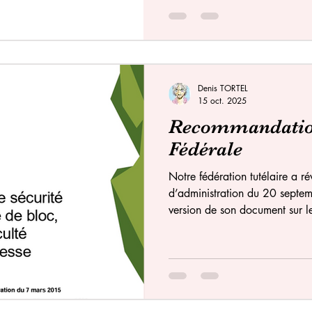
rappellera qu’elle ne pourra ja
vigilance, en toutes circonstan
Attention Changer de système 
Tous les freins d’
Denis TORTEL
15 oct. 2025
Recommandation
Fédérale
Notre fédération tutélaire a ré
d’administration du 20 septe
version de son document sur le
escalade. Certains l'ont reçu par 
que club affilié à cette fédéra
nos membres au respect et la 
Merci à tous de relire l'intég
pouvez télécharger ICI . La sécu
c'est au