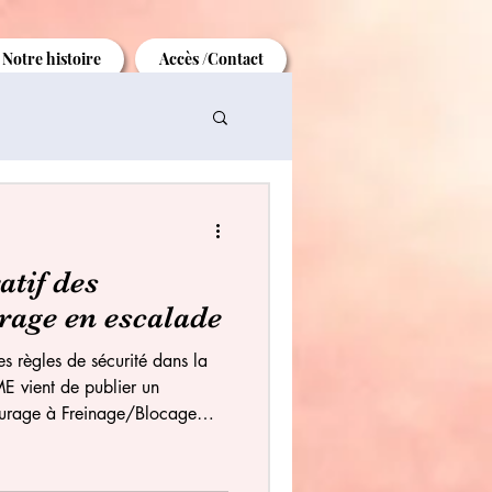
Notre histoire
Accès /Contact
tif des
rage en escalade
s règles de sécurité dans la
ME vient de publier un
surage à Freinage/Blocage
mmune à tous ces appareils
passive additionnelle, dont on