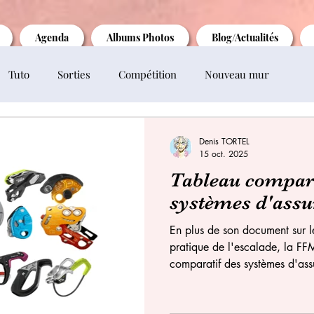
Agenda
Albums Photos
Blog/Actualités
Tuto
Sorties
Compétition
Nouveau mur
Denis TORTEL
15 oct. 2025
Tableau compara
systèmes d'assu
En plus de son document sur le
pratique de l'escalade, la FF
comparatif des systèmes d'as
assisté. La caractéristique co
étant d’apporter une sécurité 