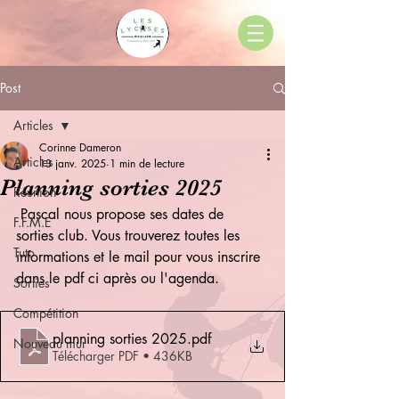
Post
Articles
Corinne Dameron
Articles
13 janv. 2025
1 min de lecture
Planning sorties 2025
Réunion
 Pascal nous propose ses dates de 
F.F.M.E
sorties club. Vous trouverez toutes les 
Tuto
informations et le mail pour vous inscrire 
dans le pdf ci après ou l'agenda.
Sorties
Compétition
planning sorties 2025
.pdf
Nouveau mur
Télécharger PDF • 436KB