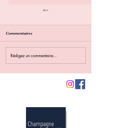
Commentaires
Bilan des sortie
Rédigez un commentaire...
Bulletin Municipal été
2026
Nos partenaires