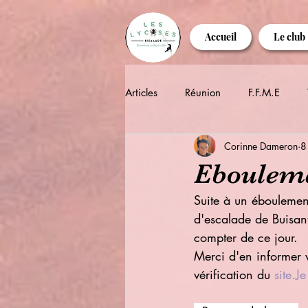
Accueil
Le club
Articles
Réunion
F.F.M.E
Corinne Dameron
8
Ebouleme
Suite à un éboulement
d'escalade de Buisan
compter de ce jour.
Merci d'en informer 
vérification du 
site.Je