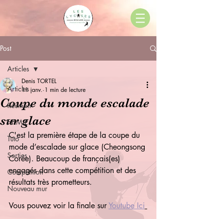
Post
Articles
Denis TORTEL
Articles
11 janv.
1 min de lecture
Coupe du monde escalade
Réunion
sur glace
F.F.M.E
C'est la première étape de la coupe du 
Tuto
mode d’escalade sur glace (Cheongsong 
Sorties
Corée). Beaucoup de français(es) 
engagés dans cette compétition et des 
Compétition
résultats très prometteurs. 
Nouveau mur
Vous pouvez voir la finale sur 
Youtube Ici