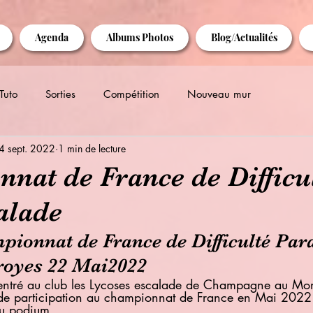
Agenda
Albums Photos
Blog/Actualités
Tuto
Sorties
Compétition
Nouveau mur
4 sept. 2022
1 min de lecture
nat de France de Difficu
alade
pionnat de France de Difficulté Par
royes 22 Mai2022
ntré au club les Lycoses escalade de Champagne au Mont
de participation au championnat de France en Mai 2022 i
du podium.