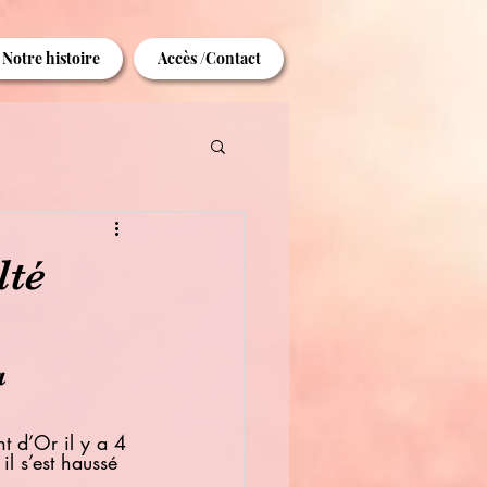
Notre histoire
Accès /Contact
lté
a 
 d’Or il y a 4 
l s’est haussé 