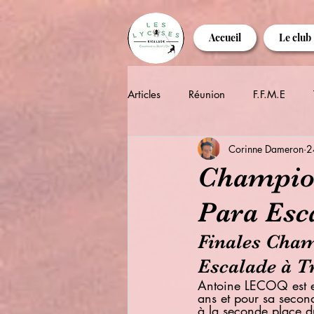
Accueil
Le club
Articles
Réunion
F.F.M.E
Corinne Dameron
2
Champion
Para Esc
Finales Cham
Escalade à T
Antoine LECOQ est e
ans et pour sa secon
à la seconde place 