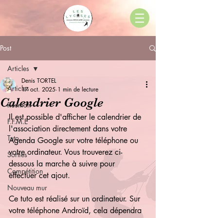
Post
Articles
Denis TORTEL
Articles
17 oct. 2025
1 min de lecture
Calendrier Google
Réunion
Il est possible d'afficher le calendrier de 
F.F.M.E
l'association directement dans votre 
Tuto
Agenda Google sur votre téléphone ou 
votre ordinateur. Vous trouverez ci-
Sorties
dessous la marche à suivre pour 
Compétition
effectuer cet ajout.
Nouveau mur
Ce tuto est réalisé sur un ordinateur. Sur 
votre téléphone Androïd, cela dépendra 