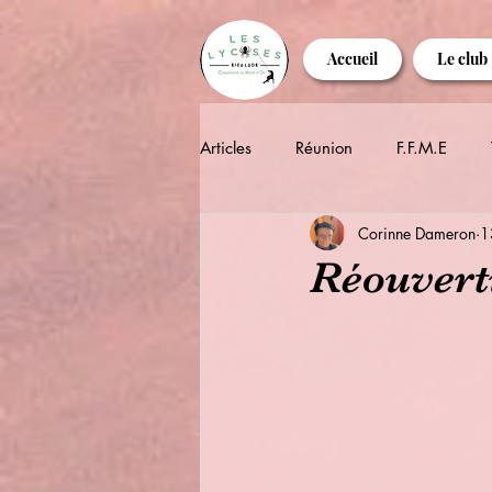
Accueil
Le club
Articles
Réunion
F.F.M.E
Corinne Dameron
1
Réouvert