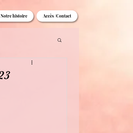
Notre histoire
Accès /Contact
23