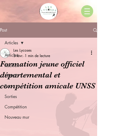
Post
Articles
Les Lycoses
Articles
3 févr.
1 min de lecture
Formation jeune officiel
Réunion
départemental et
F.F.M.E
compétition amicale UNSS
Tuto
Sorties
Compétition
Nouveau mur