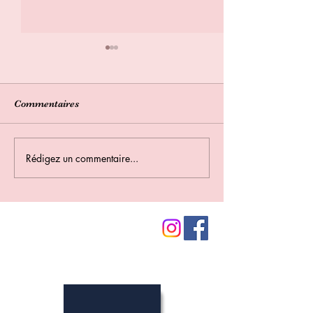
Commentaires
Bilan des sorties 2026
Assemblée génér
Rédigez un commentaire...
Nos partenaires