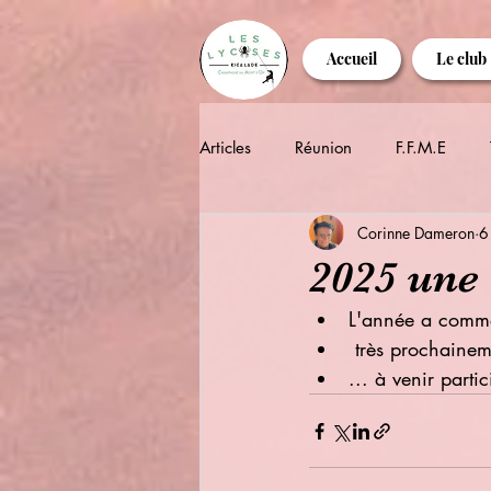
Accueil
Le club
Articles
Réunion
F.F.M.E
Corinne Dameron
6
2025 une 
L'année a commen
 très prochaine
... à venir parti